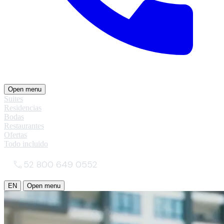
Open menu
Suites
Residencias
Bodas
Restaurantes
Ofertas
Todo incluido
52 800 649 0552
EN
Open menu