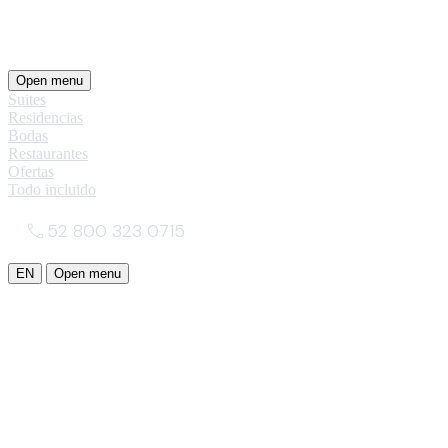
Open menu
Suites
Residencias
Bodas
Restaurantes
Ofertas
Todo incluido
52 800 323 0715
EN
Open menu