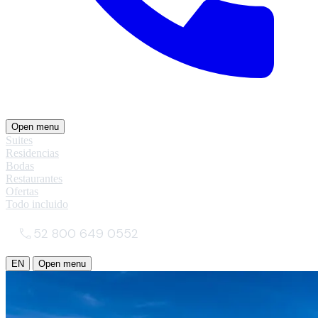
Open menu
Suites
Residencias
Bodas
Restaurantes
Ofertas
Todo incluido
52 800 649 0552
EN
Open menu