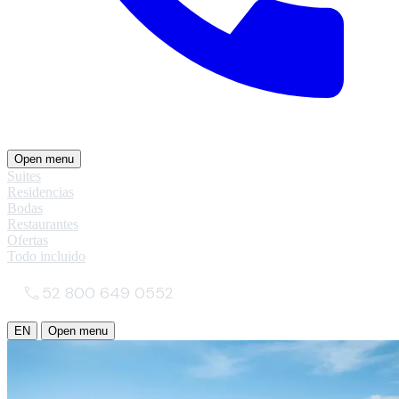
Open menu
Suites
Residencias
Bodas
Restaurantes
Ofertas
Todo incluido
52 800 649 0552
EN
Open menu