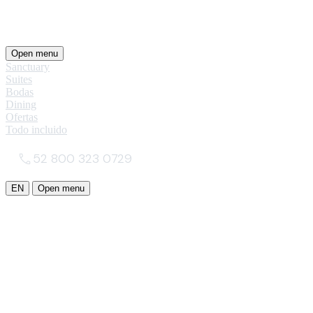
Open menu
Sanctuary
Suites
Bodas
Dining
Ofertas
Todo incluido
52 800 323 0729
EN
Open menu