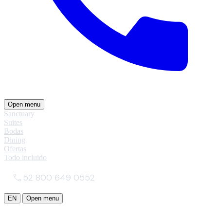
Open menu
Sanctuary
Suites
Bodas
Dining
Ofertas
Todo incluido
52 800 649 0552
EN
Open menu