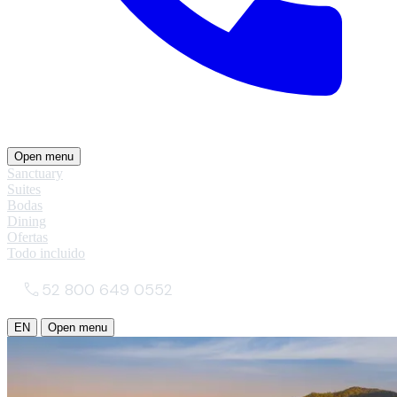
Open menu
Sanctuary
Suites
Bodas
Dining
Ofertas
Todo incluido
52 800 649 0552
EN
Open menu