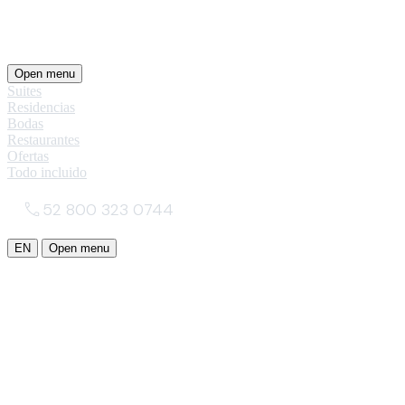
Open menu
Suites
Residencias
Bodas
Restaurantes
Ofertas
Todo incluido
52 800 323 0744
EN
Open menu