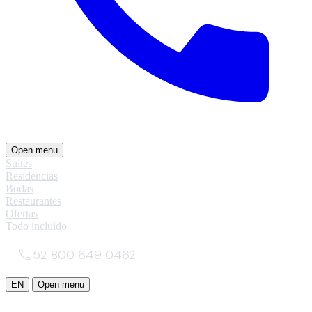
Open menu
Suites
Residencias
Bodas
Restaurantes
Ofertas
Todo incluido
52 800 649 0462
EN
Open menu