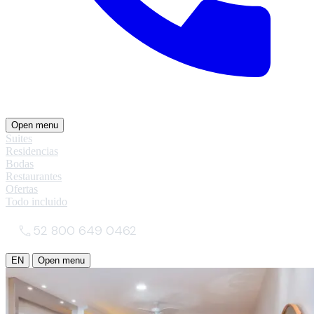
Open menu
Suites
Residencias
Bodas
Restaurantes
Ofertas
Todo incluido
52 800 649 0462
EN
Open menu