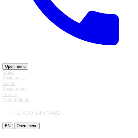
Open menu
Suites
Residencias
Bodas
Restaurantes
Ofertas
Todo incluido
52 800 649 0462
EN
Open menu