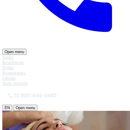
Open menu
Suites
Residencias
Bodas
Restaurantes
Ofertas
Todo incluido
52 800 649 0462
EN
Open menu