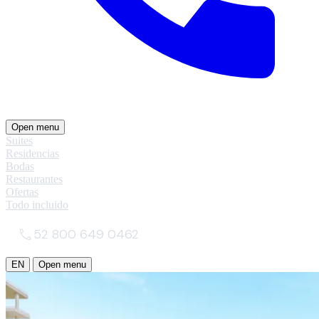
Open menu
Suites
Residencias
Bodas
Restaurantes
Ofertas
Todo incluido
52 800 649 0462
EN
Open menu