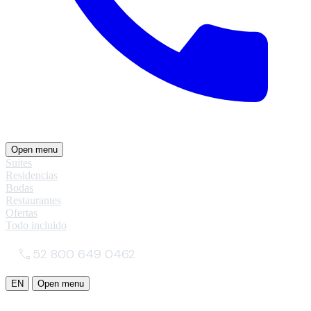
Open menu
Suites
Residencias
Bodas
Restaurantes
Ofertas
Todo incluido
52 800 649 0462
EN
Open menu