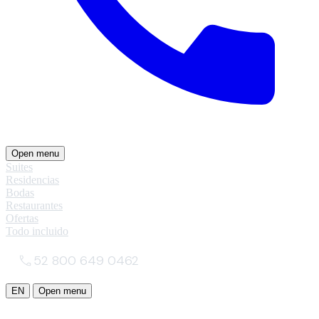
Open menu
Suites
Residencias
Bodas
Restaurantes
Ofertas
Todo incluido
52 800 649 0462
EN
Open menu