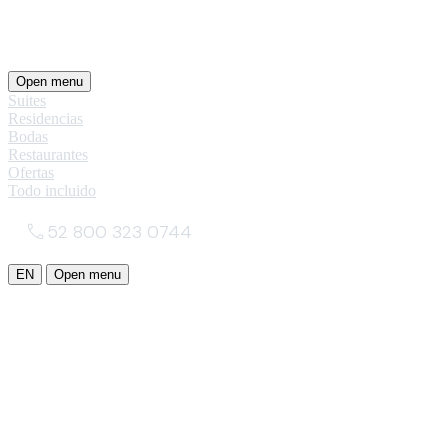
Open menu
Suites
Residencias
Bodas
Restaurantes
Ofertas
Todo incluido
52 800 323 0744
EN
Open menu