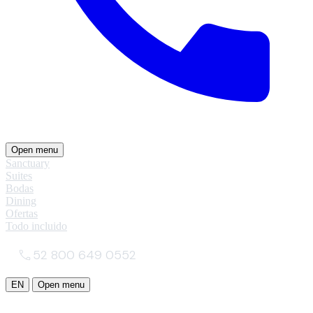
Open menu
Sanctuary
Suites
Bodas
Dining
Ofertas
Todo incluido
52 800 649 0552
EN
Open menu