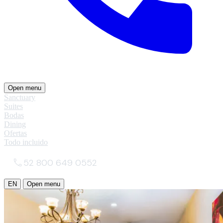
Open menu
Sanctuary
Suites
Bodas
Dining
Ofertas
Todo incluido
52 800 649 0552
EN
Open menu