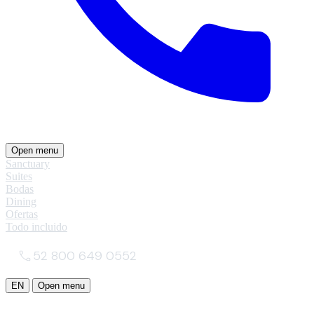
Open menu
Sanctuary
Suites
Bodas
Dining
Ofertas
Todo incluido
52 800 649 0552
EN
Open menu