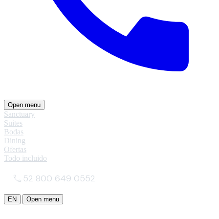
Open menu
Sanctuary
Suites
Bodas
Dining
Ofertas
Todo incluido
52 800 649 0552
EN
Open menu