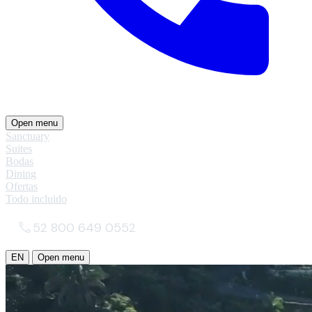
Open menu
Sanctuary
Suites
Bodas
Dining
Ofertas
Todo incluido
52 800 649 0552
EN
Open menu