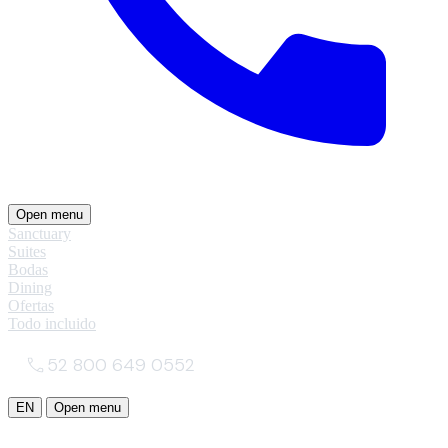
Open menu
Sanctuary
Suites
Bodas
Dining
Ofertas
Todo incluido
52 800 649 0552
EN
Open menu