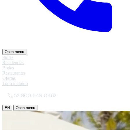
Open menu
Suites
Residencias
Bodas
Restaurantes
Ofertas
Todo incluido
52 800 649 0462
EN
Open menu