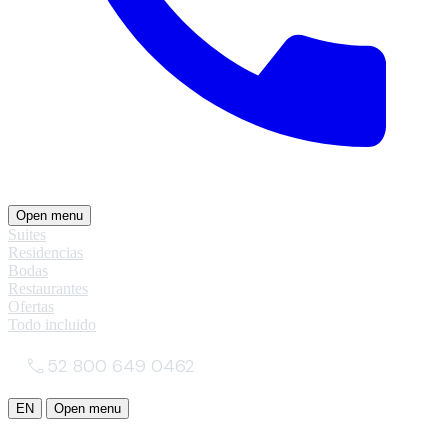
Open menu
Suites
Residencias
Bodas
Restaurantes
Ofertas
Todo incluido
52 800 649 0462
EN
Open menu