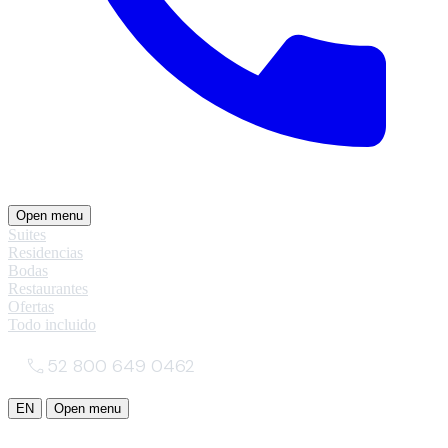
Open menu
Suites
Residencias
Bodas
Restaurantes
Ofertas
Todo incluido
52 800 649 0462
EN
Open menu